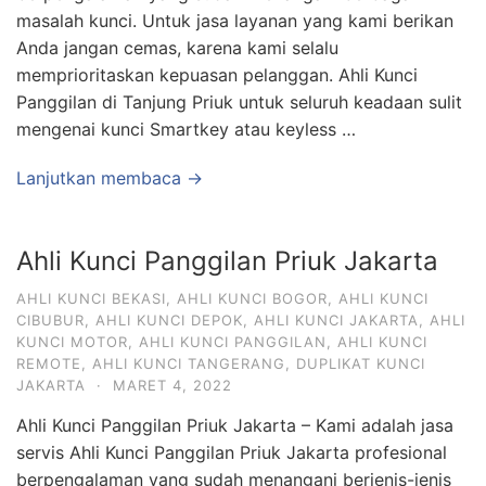
masalah kunci. Untuk jasa layanan yang kami berikan
Anda jangan cemas, karena kami selalu
memprioritaskan kepuasan pelanggan. Ahli Kunci
Panggilan di Tanjung Priuk untuk seluruh keadaan sulit
mengenai kunci Smartkey atau keyless …
Lanjutkan membaca →
Ahli Kunci Panggilan Priuk Jakarta
AHLI KUNCI BEKASI
,
AHLI KUNCI BOGOR
,
AHLI KUNCI
CIBUBUR
,
AHLI KUNCI DEPOK
,
AHLI KUNCI JAKARTA
,
AHLI
KUNCI MOTOR
,
AHLI KUNCI PANGGILAN
,
AHLI KUNCI
REMOTE
,
AHLI KUNCI TANGERANG
,
DUPLIKAT KUNCI
JAKARTA
·
MARET 4, 2022
Ahli Kunci Panggilan Priuk Jakarta – Kami adalah jasa
servis Ahli Kunci Panggilan Priuk Jakarta profesional
berpengalaman yang sudah menangani berjenis-jenis