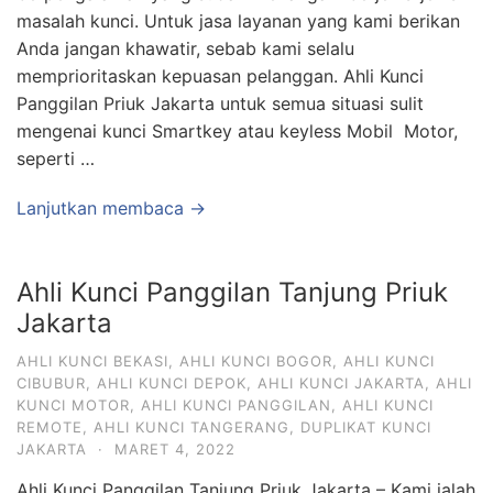
masalah kunci. Untuk jasa layanan yang kami berikan
Anda jangan khawatir, sebab kami selalu
memprioritaskan kepuasan pelanggan. Ahli Kunci
Panggilan Priuk Jakarta untuk semua situasi sulit
mengenai kunci Smartkey atau keyless Mobil Motor,
seperti …
Lanjutkan membaca →
Ahli Kunci Panggilan Tanjung Priuk
Jakarta
AHLI KUNCI BEKASI
,
AHLI KUNCI BOGOR
,
AHLI KUNCI
CIBUBUR
,
AHLI KUNCI DEPOK
,
AHLI KUNCI JAKARTA
,
AHLI
KUNCI MOTOR
,
AHLI KUNCI PANGGILAN
,
AHLI KUNCI
REMOTE
,
AHLI KUNCI TANGERANG
,
DUPLIKAT KUNCI
JAKARTA
·
MARET 4, 2022
Ahli Kunci Panggilan Tanjung Priuk Jakarta – Kami ialah