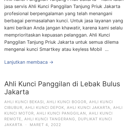
jasa servis Ahli Kunci Panggilan Tanjung Priuk Jakarta
profesional berpengalaman yang telah menangani
berbagai permasalahan kunci. Untuk jasa layanan yang
kami berikan Anda jangan khawatir, karena kami selalu
memprioritaskan kepuasan pelanggan. Ahli Kunci
Panggilan Tanjung Priuk Jakarta untuk semua dilema
mengenai kunci Smartkey atau keyless Mobil …
Lanjutkan membaca →
Ahli Kunci Panggilan di Lebak Bulus
Jakarta
AHLI KUNCI BEKASI
,
AHLI KUNCI BOGOR
,
AHLI KUNCI
CIBUBUR
,
AHLI KUNCI DEPOK
,
AHLI KUNCI JAKARTA
,
AHLI
KUNCI MOTOR
,
AHLI KUNCI PANGGILAN
,
AHLI KUNCI
REMOTE
,
AHLI KUNCI TANGERANG
,
DUPLIKAT KUNCI
JAKARTA
·
MARET 4, 2022