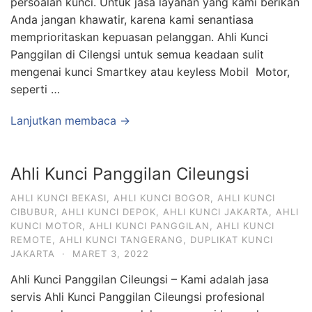
persoalan kunci. Untuk jasa layanan yang kami berikan
Anda jangan khawatir, karena kami senantiasa
memprioritaskan kepuasan pelanggan. Ahli Kunci
Panggilan di Cilengsi untuk semua keadaan sulit
mengenai kunci Smartkey atau keyless Mobil Motor,
seperti …
Lanjutkan membaca →
Ahli Kunci Panggilan Cileungsi
AHLI KUNCI BEKASI
,
AHLI KUNCI BOGOR
,
AHLI KUNCI
CIBUBUR
,
AHLI KUNCI DEPOK
,
AHLI KUNCI JAKARTA
,
AHLI
KUNCI MOTOR
,
AHLI KUNCI PANGGILAN
,
AHLI KUNCI
REMOTE
,
AHLI KUNCI TANGERANG
,
DUPLIKAT KUNCI
JAKARTA
·
MARET 3, 2022
Ahli Kunci Panggilan Cileungsi – Kami adalah jasa
servis Ahli Kunci Panggilan Cileungsi profesional