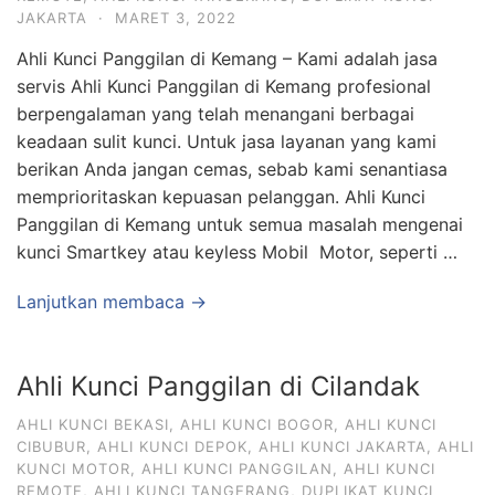
JAKARTA
·
MARET 3, 2022
Ahli Kunci Panggilan di Kemang – Kami adalah jasa
servis Ahli Kunci Panggilan di Kemang profesional
berpengalaman yang telah menangani berbagai
keadaan sulit kunci. Untuk jasa layanan yang kami
berikan Anda jangan cemas, sebab kami senantiasa
memprioritaskan kepuasan pelanggan. Ahli Kunci
Panggilan di Kemang untuk semua masalah mengenai
kunci Smartkey atau keyless Mobil Motor, seperti …
Lanjutkan membaca →
Ahli Kunci Panggilan di Cilandak
AHLI KUNCI BEKASI
,
AHLI KUNCI BOGOR
,
AHLI KUNCI
CIBUBUR
,
AHLI KUNCI DEPOK
,
AHLI KUNCI JAKARTA
,
AHLI
KUNCI MOTOR
,
AHLI KUNCI PANGGILAN
,
AHLI KUNCI
REMOTE
,
AHLI KUNCI TANGERANG
,
DUPLIKAT KUNCI