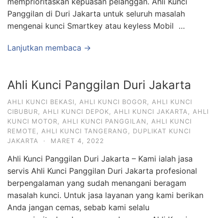
memprioritaskan kepuasan pelanggan. Ahli Kunci
Panggilan di Duri Jakarta untuk seluruh masalah
mengenai kunci Smartkey atau keyless Mobil …
Lanjutkan membaca →
Ahli Kunci Panggilan Duri Jakarta
AHLI KUNCI BEKASI
,
AHLI KUNCI BOGOR
,
AHLI KUNCI
CIBUBUR
,
AHLI KUNCI DEPOK
,
AHLI KUNCI JAKARTA
,
AHLI
KUNCI MOTOR
,
AHLI KUNCI PANGGILAN
,
AHLI KUNCI
REMOTE
,
AHLI KUNCI TANGERANG
,
DUPLIKAT KUNCI
JAKARTA
·
MARET 4, 2022
Ahli Kunci Panggilan Duri Jakarta – Kami ialah jasa
servis Ahli Kunci Panggilan Duri Jakarta profesional
berpengalaman yang sudah menangani beragam
masalah kunci. Untuk jasa layanan yang kami berikan
Anda jangan cemas, sebab kami selalu