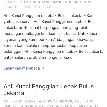
REMOTE
,
AHLI KUNCI TANGERANG
,
DUPLIKAT KUNCI
JAKARTA
·
MARET 4, 2022
Ahli Kunci Panggilan di Lebak Bulus Jakarta – Kami
yaitu jasa servis Ahli Kunci Panggilan di Lebak Bulus
Jakarta profesional berpengalaman yang telah
menangani pelbagai keadaan sulit kunci. Untuk jasa
layanan yang kami berikan Anda jangan khawatir,
karena kami selalu memprioritaskan kepuasan
pelanggan. Ahli Kunci Panggilan di Lebak Bulus Jakarta
untuk seluruh problem mengenai kunci …
Lanjutkan membaca →
Ahli Kunci Panggilan Lebak Bulus
Jakarta
AHLI KUNCI BEKASI
,
AHLI KUNCI BOGOR
,
AHLI KUNCI
CIBUBUR
,
AHLI KUNCI DEPOK
,
AHLI KUNCI JAKARTA
,
AHLI