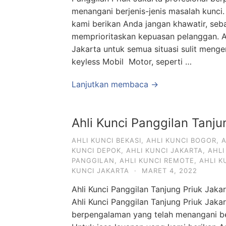
menangani berjenis-jenis masalah kunci.
kami berikan Anda jangan khawatir, seb
memprioritaskan kepuasan pelanggan. Ah
Jakarta untuk semua situasi sulit meng
keyless Mobil Motor, seperti …
Lanjutkan membaca →
Ahli Kunci Panggilan Tanju
AHLI KUNCI BEKASI
,
AHLI KUNCI BOGOR
,
A
KUNCI DEPOK
,
AHLI KUNCI JAKARTA
,
AHLI
PANGGILAN
,
AHLI KUNCI REMOTE
,
AHLI 
KUNCI JAKARTA
·
MARET 4, 2022
Ahli Kunci Panggilan Tanjung Priuk Jakar
Ahli Kunci Panggilan Tanjung Priuk Jakar
berpengalaman yang telah menangani be