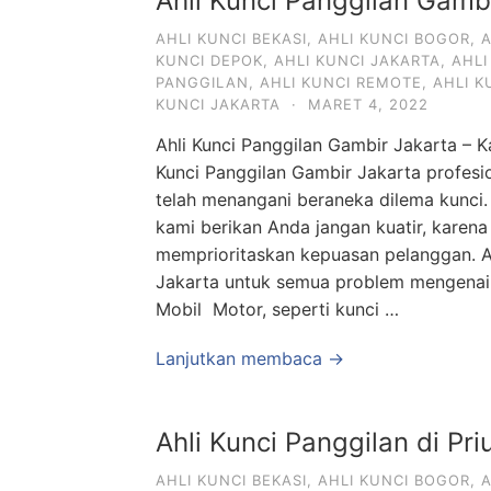
Ahli Kunci Panggilan Gamb
AHLI KUNCI BEKASI
,
AHLI KUNCI BOGOR
,
A
KUNCI DEPOK
,
AHLI KUNCI JAKARTA
,
AHLI
PANGGILAN
,
AHLI KUNCI REMOTE
,
AHLI 
KUNCI JAKARTA
·
MARET 4, 2022
Ahli Kunci Panggilan Gambir Jakarta – Ka
Kunci Panggilan Gambir Jakarta profes
telah menangani beraneka dilema kunci.
kami berikan Anda jangan kuatir, karena
memprioritaskan kepuasan pelanggan. A
Jakarta untuk semua problem mengenai 
Mobil Motor, seperti kunci …
Lanjutkan membaca →
Ahli Kunci Panggilan di Pri
AHLI KUNCI BEKASI
,
AHLI KUNCI BOGOR
,
A