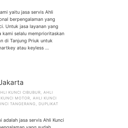
ami yaitu jasa servis Ahli
sional berpengalaman yang
i. Untuk jasa layanan yang
 kami selalu memprioritaskan
n di Tanjung Priuk untuk
martkey atau keyless …
 Jakarta
HLI KUNCI CIBUBUR
,
AHLI
 KUNCI MOTOR
,
AHLI KUNCI
KUNCI TANGERANG
,
DUPLIKAT
i adalah jasa servis Ahli Kunci
erpengalaman yang sudah