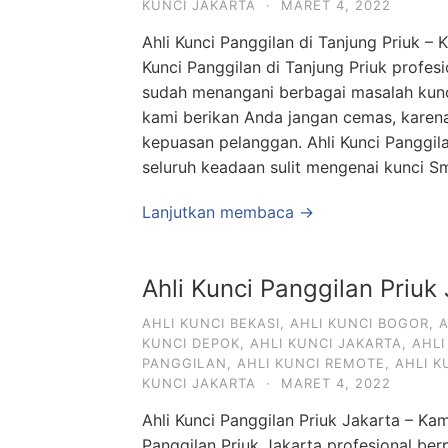
KUNCI JAKARTA
·
MARET 4, 2022
Ahli Kunci Panggilan di Tanjung Priuk – K
Kunci Panggilan di Tanjung Priuk profe
sudah menangani berbagai masalah kunc
kami berikan Anda jangan cemas, karena
kepuasan pelanggan. Ahli Kunci Panggila
seluruh keadaan sulit mengenai kunci S
Lanjutkan membaca →
Ahli Kunci Panggilan Priuk
AHLI KUNCI BEKASI
,
AHLI KUNCI BOGOR
,
A
KUNCI DEPOK
,
AHLI KUNCI JAKARTA
,
AHLI
PANGGILAN
,
AHLI KUNCI REMOTE
,
AHLI 
KUNCI JAKARTA
·
MARET 4, 2022
Ahli Kunci Panggilan Priuk Jakarta – Kam
Panggilan Priuk Jakarta profesional b