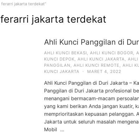
ferarri jakarta terdekat”
 ferarri jakarta terdekat
Ahli Kunci Panggilan di Dur
AHLI KUNCI BEKASI
,
AHLI KUNCI BOGOR
,
A
KUNCI DEPOK
,
AHLI KUNCI JAKARTA
,
AHLI
PANGGILAN
,
AHLI KUNCI REMOTE
,
AHLI 
KUNCI JAKARTA
·
MARET 4, 2022
Ahli Kunci Panggilan di Duri Jakarta – Ka
Panggilan di Duri Jakarta profesional 
menangani bermacam-macam persoalan k
yang kami berikan Anda jangan kuatir, k
memprioritaskan kepuasan pelanggan. Ah
Jakarta untuk seluruh masalah mengenai
Mobil …