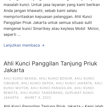
masalah kunci. Untuk jasa layanan yang kami berikan
Anda jangan khawatir, sebab kami selalu
memprioritaskan kepuasan pelanggan. Ahli Kunci
Panggilan Priuk Jakarta untuk semua situasi sulit
mengenai kunci Smartkey atau keyless Mobil Motor,
seperti …
Lanjutkan membaca →
Ahli Kunci Panggilan Tanjung Priuk
Jakarta
AHLI KUNCI BEKASI
,
AHLI KUNCI BOGOR
,
AHLI KUNCI
CIBUBUR
,
AHLI KUNCI DEPOK
,
AHLI KUNCI JAKARTA
,
AHLI
KUNCI MOTOR
,
AHLI KUNCI PANGGILAN
,
AHLI KUNCI
REMOTE
,
AHLI KUNCI TANGERANG
,
DUPLIKAT KUNCI
JAKARTA
·
MARET 4, 2022
Ahli Kunci Panggilan Tanjung Priuk Jakarta – Kami ialah