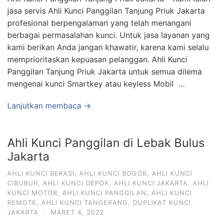
jasa servis Ahli Kunci Panggilan Tanjung Priuk Jakarta
profesional berpengalaman yang telah menangani
berbagai permasalahan kunci. Untuk jasa layanan yang
kami berikan Anda jangan khawatir, karena kami selalu
memprioritaskan kepuasan pelanggan. Ahli Kunci
Panggilan Tanjung Priuk Jakarta untuk semua dilema
mengenai kunci Smartkey atau keyless Mobil …
Lanjutkan membaca →
Ahli Kunci Panggilan di Lebak Bulus
Jakarta
AHLI KUNCI BEKASI
,
AHLI KUNCI BOGOR
,
AHLI KUNCI
CIBUBUR
,
AHLI KUNCI DEPOK
,
AHLI KUNCI JAKARTA
,
AHLI
KUNCI MOTOR
,
AHLI KUNCI PANGGILAN
,
AHLI KUNCI
REMOTE
,
AHLI KUNCI TANGERANG
,
DUPLIKAT KUNCI
JAKARTA
·
MARET 4, 2022