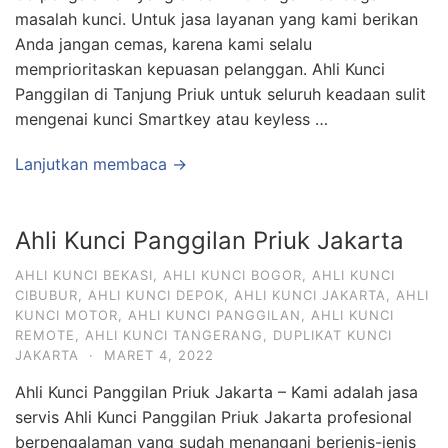
masalah kunci. Untuk jasa layanan yang kami berikan
Anda jangan cemas, karena kami selalu
memprioritaskan kepuasan pelanggan. Ahli Kunci
Panggilan di Tanjung Priuk untuk seluruh keadaan sulit
mengenai kunci Smartkey atau keyless …
Lanjutkan membaca →
Ahli Kunci Panggilan Priuk Jakarta
AHLI KUNCI BEKASI
,
AHLI KUNCI BOGOR
,
AHLI KUNCI
CIBUBUR
,
AHLI KUNCI DEPOK
,
AHLI KUNCI JAKARTA
,
AHLI
KUNCI MOTOR
,
AHLI KUNCI PANGGILAN
,
AHLI KUNCI
REMOTE
,
AHLI KUNCI TANGERANG
,
DUPLIKAT KUNCI
JAKARTA
·
MARET 4, 2022
Ahli Kunci Panggilan Priuk Jakarta – Kami adalah jasa
servis Ahli Kunci Panggilan Priuk Jakarta profesional
berpengalaman yang sudah menangani berjenis-jenis