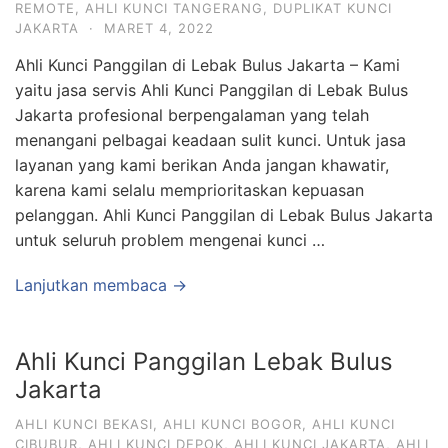
REMOTE
,
AHLI KUNCI TANGERANG
,
DUPLIKAT KUNCI
JAKARTA
·
MARET 4, 2022
Ahli Kunci Panggilan di Lebak Bulus Jakarta – Kami
yaitu jasa servis Ahli Kunci Panggilan di Lebak Bulus
Jakarta profesional berpengalaman yang telah
menangani pelbagai keadaan sulit kunci. Untuk jasa
layanan yang kami berikan Anda jangan khawatir,
karena kami selalu memprioritaskan kepuasan
pelanggan. Ahli Kunci Panggilan di Lebak Bulus Jakarta
untuk seluruh problem mengenai kunci …
Lanjutkan membaca →
Ahli Kunci Panggilan Lebak Bulus
Jakarta
AHLI KUNCI BEKASI
,
AHLI KUNCI BOGOR
,
AHLI KUNCI
CIBUBUR
,
AHLI KUNCI DEPOK
,
AHLI KUNCI JAKARTA
,
AHLI