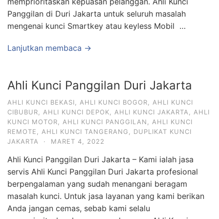
memprioritaskan kepuasan pelanggan. Ahli Kunci
Panggilan di Duri Jakarta untuk seluruh masalah
mengenai kunci Smartkey atau keyless Mobil …
Lanjutkan membaca →
Ahli Kunci Panggilan Duri Jakarta
AHLI KUNCI BEKASI
,
AHLI KUNCI BOGOR
,
AHLI KUNCI
CIBUBUR
,
AHLI KUNCI DEPOK
,
AHLI KUNCI JAKARTA
,
AHLI
KUNCI MOTOR
,
AHLI KUNCI PANGGILAN
,
AHLI KUNCI
REMOTE
,
AHLI KUNCI TANGERANG
,
DUPLIKAT KUNCI
JAKARTA
·
MARET 4, 2022
Ahli Kunci Panggilan Duri Jakarta – Kami ialah jasa
servis Ahli Kunci Panggilan Duri Jakarta profesional
berpengalaman yang sudah menangani beragam
masalah kunci. Untuk jasa layanan yang kami berikan
Anda jangan cemas, sebab kami selalu