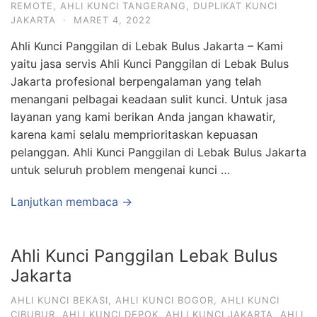
REMOTE
,
AHLI KUNCI TANGERANG
,
DUPLIKAT KUNCI
JAKARTA
·
MARET 4, 2022
Ahli Kunci Panggilan di Lebak Bulus Jakarta – Kami
yaitu jasa servis Ahli Kunci Panggilan di Lebak Bulus
Jakarta profesional berpengalaman yang telah
menangani pelbagai keadaan sulit kunci. Untuk jasa
layanan yang kami berikan Anda jangan khawatir,
karena kami selalu memprioritaskan kepuasan
pelanggan. Ahli Kunci Panggilan di Lebak Bulus Jakarta
untuk seluruh problem mengenai kunci …
Lanjutkan membaca →
Ahli Kunci Panggilan Lebak Bulus
Jakarta
AHLI KUNCI BEKASI
,
AHLI KUNCI BOGOR
,
AHLI KUNCI
CIBUBUR
,
AHLI KUNCI DEPOK
,
AHLI KUNCI JAKARTA
,
AHLI