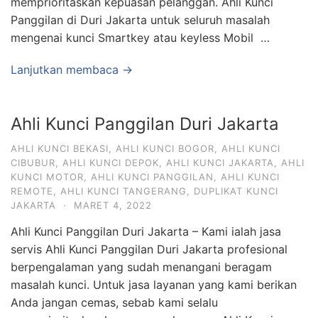
memprioritaskan kepuasan pelanggan. Ahli Kunci
Panggilan di Duri Jakarta untuk seluruh masalah
mengenai kunci Smartkey atau keyless Mobil …
Lanjutkan membaca →
Ahli Kunci Panggilan Duri Jakarta
AHLI KUNCI BEKASI
,
AHLI KUNCI BOGOR
,
AHLI KUNCI
CIBUBUR
,
AHLI KUNCI DEPOK
,
AHLI KUNCI JAKARTA
,
AHLI
KUNCI MOTOR
,
AHLI KUNCI PANGGILAN
,
AHLI KUNCI
REMOTE
,
AHLI KUNCI TANGERANG
,
DUPLIKAT KUNCI
JAKARTA
·
MARET 4, 2022
Ahli Kunci Panggilan Duri Jakarta – Kami ialah jasa
servis Ahli Kunci Panggilan Duri Jakarta profesional
berpengalaman yang sudah menangani beragam
masalah kunci. Untuk jasa layanan yang kami berikan
Anda jangan cemas, sebab kami selalu