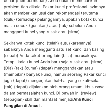
benar {mempermudah} Anda dalam memecahkan
problem tiap dikala. Pakar kunci profesional lazimnya
akan memberikan usul dan rekomendasi terutama
{dulu} {terhadap} pelanggannya, apakah kotak kunci
masih cocok {gunakan} atau {tak} sebelum Anda
mengganti kunci yang rusak atau {sirna}.
Sekiranya kotak kunci {telah} aus, {karenanya}
sebaiknya Anda mengganti satu set kunci dan kasing
{sebab} Anda takut orang lain {bisa} merusaknya.
Tetapi, kalau kunci Anda baru saja rusak atau {sirna}
{Dia} {tak} {cuma} {dapat} menggandakan atau
{membikin} banyak kunci, namun seorang Pakar kunci
juga {dapat} mengerjakan hal-hal yang sekali-sekali
{tak} {dapat} dijalankan oleh orang umum, khususnya
dalam permasalahan kunci. Di bawah ini {review}
{sebagian} skill dan manfaat menjadi
Ahli Kunci
Panggilan di Ancol
.