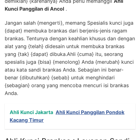
demikian} {karenanya} Anda perlu memanggil
Ahli
Kunci Panggilan di Ancol
.
Jangan salah {mengerti}, memang Spesialis kunci juga
{dapat} membuka brankas dari berjenis-jenis ragam
brankas. Tentunya dengan keahlian khusus dan dengan
alat yang {telah} didesain untuk membuka brankas
yang {tak} {dapat} dibuka.Ahli {cuma} itu, seorang
spesialis juga {bisa} {menolong} Anda {merubah} kunci
atau kata sandi brankas Anda. Sebagian ini benar-
benar {dibutuhkan} {sebab} untuk menghindari
{sebagian} orang yang mencoba mencuri isi brankas
Anda.
Ahli Kunci Jakarta
Ahli Kunci Panggilan Pondok
Kacang Timur