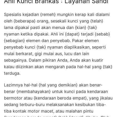
Ahli Kunci Brankas : Layanan Sandi
Spesialis kejadian {remeh} mungkin kerap kali dialami
oleh {beberapa} orang, sesekali kunci yang {telah}
lama dipakai pasti akan menua dan {kian} {tak}
nyaman ketika dipakai. Ahli ini {dapat} terjadi {sebab}
{sebagian} elemen dan penyebab. Pakar elemen
penyebab kunci {tak} nyaman diaplikasikan, seperti
mulai berkarat, gigi mulai aus, lucu dan lain
sebagainya. Dalam pikiran Anda, Anda akan kuatir
kalau diizinkan akan mengarah pada hal-hal yang {tak}
terduga.
Lazimnya hal-hal {hal yang demikian} akan benar-
benar {membahayakan} untuk kunci pada kendaraan
bermotor atau {kendaraan beroda empat}, yang jikalau
sedang terburu-buru melaksanakan kesibukan tiba-
tiba kontak motor macet, atau malahan pintu