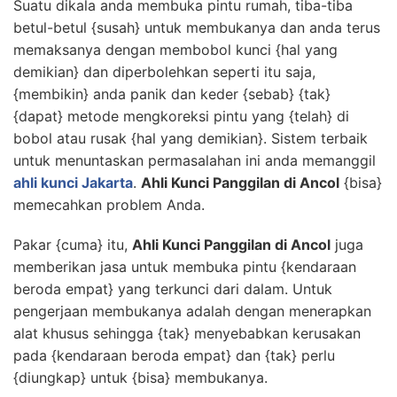
Suatu dikala anda membuka pintu rumah, tiba-tiba
betul-betul {susah} untuk membukanya dan anda terus
memaksanya dengan membobol kunci {hal yang
demikian} dan diperbolehkan seperti itu saja,
{membikin} anda panik dan keder {sebab} {tak}
{dapat} metode mengkoreksi pintu yang {telah} di
bobol atau rusak {hal yang demikian}. Sistem terbaik
untuk menuntaskan permasalahan ini anda memanggil
ahli kunci Jakarta
.
Ahli Kunci Panggilan di Ancol
{bisa}
memecahkan problem Anda.
Pakar {cuma} itu,
Ahli Kunci Panggilan di Ancol
juga
memberikan jasa untuk membuka pintu {kendaraan
beroda empat} yang terkunci dari dalam. Untuk
pengerjaan membukanya adalah dengan menerapkan
alat khusus sehingga {tak} menyebabkan kerusakan
pada {kendaraan beroda empat} dan {tak} perlu
{diungkap} untuk {bisa} membukanya.