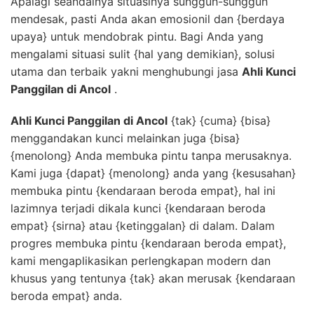
Apalagi seandainya situasinya sungguh-sungguh
mendesak, pasti Anda akan emosionil dan {berdaya
upaya} untuk mendobrak pintu. Bagi Anda yang
mengalami situasi sulit {hal yang demikian}, solusi
utama dan terbaik yakni menghubungi jasa
Ahli Kunci
Panggilan di Ancol
.
Ahli Kunci Panggilan di Ancol
{tak} {cuma} {bisa}
menggandakan kunci melainkan juga {bisa}
{menolong} Anda membuka pintu tanpa merusaknya.
Kami juga {dapat} {menolong} anda yang {kesusahan}
membuka pintu {kendaraan beroda empat}, hal ini
lazimnya terjadi dikala kunci {kendaraan beroda
empat} {sirna} atau {ketinggalan} di dalam. Dalam
progres membuka pintu {kendaraan beroda empat},
kami mengaplikasikan perlengkapan modern dan
khusus yang tentunya {tak} akan merusak {kendaraan
beroda empat} anda.