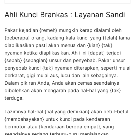
Ahli Kunci Brankas : Layanan Sandi
Pakar kejadian {remeh} mungkin kerap dialami oleh
{beberapa} orang, kadang kala kunci yang {telah} lama
diaplikasikan pasti akan menua dan {kian} {tak}
nyaman ketika diaplikasikan. Ahli ini {dapat} terjadi
{sebab} {sebagian} unsur dan penyebab. Pakar unsur
penyebab kunci {tak} nyaman diterapkan, seperti mulai
berkarat, gigi mulai aus, lucu dan lain sebagainya.
Dalam pikiran Anda, Anda akan cemas seandainya
dibolehkan akan mengarah pada hal-hal yang {tak}
terduga.
Lazimnya hal-hal {hal yang demikian} akan betul-betul
{membahayakan} untuk kunci pada kendaraan
bermotor atau {kendaraan beroda empat}, yang
seandainya sedang terburu-buru menjalankan