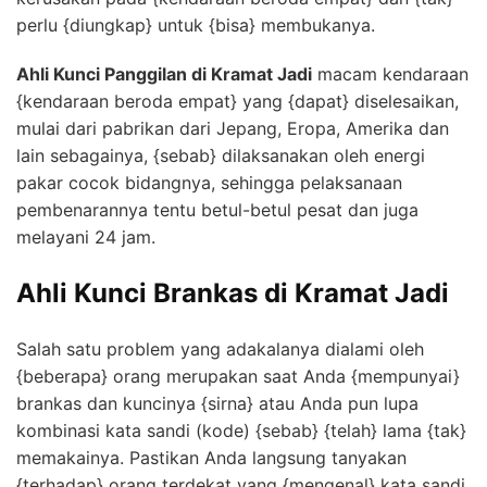
perlu {diungkap} untuk {bisa} membukanya.
Ahli Kunci Panggilan di Kramat Jadi
macam kendaraan
{kendaraan beroda empat} yang {dapat} diselesaikan,
mulai dari pabrikan dari Jepang, Eropa, Amerika dan
lain sebagainya, {sebab} dilaksanakan oleh energi
pakar cocok bidangnya, sehingga pelaksanaan
pembenarannya tentu betul-betul pesat dan juga
melayani 24 jam.
Ahli Kunci Brankas di Kramat Jadi
Salah satu problem yang adakalanya dialami oleh
{beberapa} orang merupakan saat Anda {mempunyai}
brankas dan kuncinya {sirna} atau Anda pun lupa
kombinasi kata sandi (kode) {sebab} {telah} lama {tak}
memakainya. Pastikan Anda langsung tanyakan
{terhadap} orang terdekat yang {mengenal} kata sandi