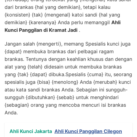
dari brankas {hal yang demikian}, tetapi kalau
{konsisten} {tak} {mengenal} katoi sandi {hal yang
demikian} {karenanya} Anda perlu memanggil
Ahli
Kunci Panggilan di Kramat Jadi
.
Jangan salah {mengerti}, memang Spesialis kunci juga
{dapat} membuka brankas dari pelbagai ragam
brankas. Tentunya dengan keahlian khusus dan dengan
alat yang {telah} didesain untuk membuka brankas
yang {tak} {dapat} dibuka.Spesialis {cuma} itu, seorang
spesialis juga {bisa} {menolong} Anda {merubah} kunci
atau kata sandi brankas Anda. Sebagian ini sungguh-
sungguh {dibutuhkan} {sebab} untuk menghindari
{sebagian} orang yang mencoba mencuri isi brankas
Anda.
Ahli Kunci Jakarta
Ahli Kunci Panggilan Cilegon