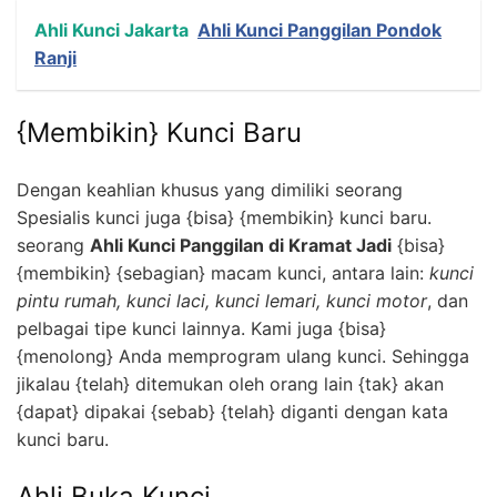
Ahli Kunci Jakarta
Ahli Kunci Panggilan Pondok
Ranji
{Membikin} Kunci Baru
Dengan keahlian khusus yang dimiliki seorang
Spesialis kunci juga {bisa} {membikin} kunci baru.
seorang
Ahli Kunci Panggilan di Kramat Jadi
{bisa}
{membikin} {sebagian} macam kunci, antara lain:
kunci
pintu rumah, kunci laci, kunci lemari, kunci motor
, dan
pelbagai tipe kunci lainnya. Kami juga {bisa}
{menolong} Anda memprogram ulang kunci. Sehingga
jikalau {telah} ditemukan oleh orang lain {tak} akan
{dapat} dipakai {sebab} {telah} diganti dengan kata
kunci baru.
Ahli Buka Kunci