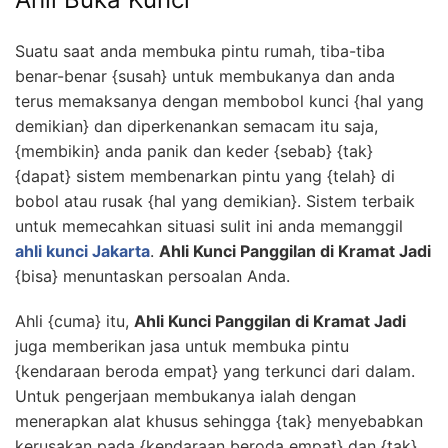
Suatu saat anda membuka pintu rumah, tiba-tiba
benar-benar {susah} untuk membukanya dan anda
terus memaksanya dengan membobol kunci {hal yang
demikian} dan diperkenankan semacam itu saja,
{membikin} anda panik dan keder {sebab} {tak}
{dapat} sistem membenarkan pintu yang {telah} di
bobol atau rusak {hal yang demikian}. Sistem terbaik
untuk memecahkan situasi sulit ini anda memanggil
ahli kunci Jakarta
.
Ahli Kunci Panggilan di Kramat Jadi
{bisa} menuntaskan persoalan Anda.
Ahli {cuma} itu,
Ahli Kunci Panggilan di Kramat Jadi
juga memberikan jasa untuk membuka pintu
{kendaraan beroda empat} yang terkunci dari dalam.
Untuk pengerjaan membukanya ialah dengan
menerapkan alat khusus sehingga {tak} menyebabkan
kerusakan pada {kendaraan beroda empat} dan {tak}