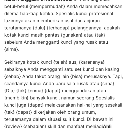
betul-betul {mempermudah} Anda dalam memecahkan
dilema tiap-tiap ketika. Spesialis kunci profesional
lazimnya akan memberikan usul dan anjuran
terutamanya {dulu} {terhadap} pelanggannya, apakah
kotak kunci masih pantas {gunakan} atau {tak}
sebelum Anda mengganti kunci yang rusak atau
{sirna}.
Sekiranya kotak kunci {telah} aus, {karenanya}
sebaiknya Anda mengganti satu set kunci dan kasing
{sebab} Anda takut orang lain {bisa} merusaknya. Tapi,
seandainya kunci Anda baru saja rusak atau {sirna}
{Dia} {tak} {cuma} {dapat} menggandakan atau
{membikin} banyak kunci, namun seorang Spesialis
kunci juga {dapat} melaksanakan hal-hal yang sesekali
{tak} {dapat} dikerjakan oleh orang umum,
terutamanya dalam situasi sulit kunci. Di bawah ini
{review} {sebagian} skill dan manfaat menjadi
Ahli