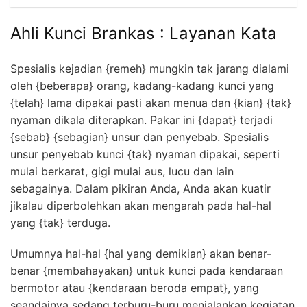
Ahli Kunci Brankas : Layanan Kata
Spesialis kejadian {remeh} mungkin tak jarang dialami
oleh {beberapa} orang, kadang-kadang kunci yang
{telah} lama dipakai pasti akan menua dan {kian} {tak}
nyaman dikala diterapkan. Pakar ini {dapat} terjadi
{sebab} {sebagian} unsur dan penyebab. Spesialis
unsur penyebab kunci {tak} nyaman dipakai, seperti
mulai berkarat, gigi mulai aus, lucu dan lain
sebagainya. Dalam pikiran Anda, Anda akan kuatir
jikalau diperbolehkan akan mengarah pada hal-hal
yang {tak} terduga.
Umumnya hal-hal {hal yang demikian} akan benar-
benar {membahayakan} untuk kunci pada kendaraan
bermotor atau {kendaraan beroda empat}, yang
seandainya sedang terburu-buru menjalankan kegiatan