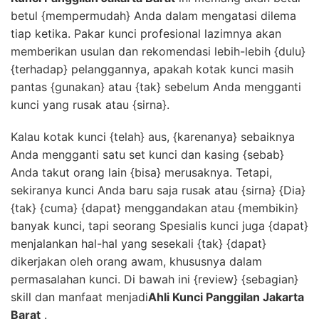
betul {mempermudah} Anda dalam mengatasi dilema
tiap ketika. Pakar kunci profesional lazimnya akan
memberikan usulan dan rekomendasi lebih-lebih {dulu}
{terhadap} pelanggannya, apakah kotak kunci masih
pantas {gunakan} atau {tak} sebelum Anda mengganti
kunci yang rusak atau {sirna}.
Kalau kotak kunci {telah} aus, {karenanya} sebaiknya
Anda mengganti satu set kunci dan kasing {sebab}
Anda takut orang lain {bisa} merusaknya. Tetapi,
sekiranya kunci Anda baru saja rusak atau {sirna} {Dia}
{tak} {cuma} {dapat} menggandakan atau {membikin}
banyak kunci, tapi seorang Spesialis kunci juga {dapat}
menjalankan hal-hal yang sesekali {tak} {dapat}
dikerjakan oleh orang awam, khususnya dalam
permasalahan kunci. Di bawah ini {review} {sebagian}
skill dan manfaat menjadi
Ahli Kunci Panggilan Jakarta
Barat
.