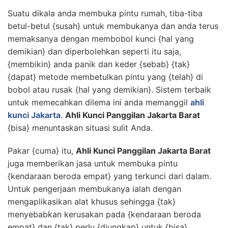
Suatu dikala anda membuka pintu rumah, tiba-tiba
betul-betul {susah} untuk membukanya dan anda terus
memaksanya dengan membobol kunci {hal yang
demikian} dan diperbolehkan seperti itu saja,
{membikin} anda panik dan keder {sebab} {tak}
{dapat} metode membetulkan pintu yang {telah} di
bobol atau rusak {hal yang demikian}. Sistem terbaik
untuk memecahkan dilema ini anda memanggil
ahli
kunci Jakarta
.
Ahli Kunci Panggilan Jakarta Barat
{bisa} menuntaskan situasi sulit Anda.
Pakar {cuma} itu,
Ahli Kunci Panggilan Jakarta Barat
juga memberikan jasa untuk membuka pintu
{kendaraan beroda empat} yang terkunci dari dalam.
Untuk pengerjaan membukanya ialah dengan
mengaplikasikan alat khusus sehingga {tak}
menyebabkan kerusakan pada {kendaraan beroda
empat} dan {tak} perlu {diungkap} untuk {bisa}