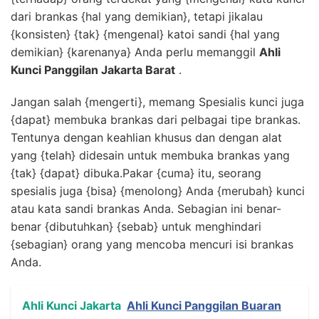
dari brankas {hal yang demikian}, tetapi jikalau
{konsisten} {tak} {mengenal} katoi sandi {hal yang
demikian} {karenanya} Anda perlu memanggil
Ahli
Kunci Panggilan Jakarta Barat
.
Jangan salah {mengerti}, memang Spesialis kunci juga
{dapat} membuka brankas dari pelbagai tipe brankas.
Tentunya dengan keahlian khusus dan dengan alat
yang {telah} didesain untuk membuka brankas yang
{tak} {dapat} dibuka.Pakar {cuma} itu, seorang
spesialis juga {bisa} {menolong} Anda {merubah} kunci
atau kata sandi brankas Anda. Sebagian ini benar-
benar {dibutuhkan} {sebab} untuk menghindari
{sebagian} orang yang mencoba mencuri isi brankas
Anda.
Ahli Kunci Jakarta
Ahli Kunci Panggilan Buaran