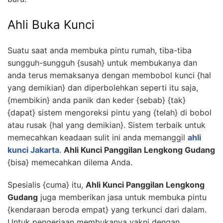
Ahli Buka Kunci
Suatu saat anda membuka pintu rumah, tiba-tiba
sungguh-sungguh {susah} untuk membukanya dan
anda terus memaksanya dengan membobol kunci {hal
yang demikian} dan diperbolehkan seperti itu saja,
{membikin} anda panik dan keder {sebab} {tak}
{dapat} sistem mengoreksi pintu yang {telah} di bobol
atau rusak {hal yang demikian}. Sistem terbaik untuk
memecahkan keadaan sulit ini anda memanggil
ahli
kunci Jakarta
.
Ahli Kunci Panggilan Lengkong Gudang
{bisa} memecahkan dilema Anda.
Spesialis {cuma} itu,
Ahli Kunci Panggilan Lengkong
Gudang
juga memberikan jasa untuk membuka pintu
{kendaraan beroda empat} yang terkunci dari dalam.
Untuk pengerjaan membukanya yakni dengan