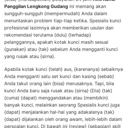
Panggilan Lengkong Gudang
ini memang akan
sungguh-sungguh {mempermudah} Anda dalam
menuntaskan problem tiap-tiap ketika. Spesialis kunci
profesional lazimnya akan memberikan usulan dan
rekomendasi terutama {dulu} {terhadap}
pelanggannya, apakah kotak kunci masih sesuai
{gunakan} atau {tak} sebelum Anda mengganti kunci
yang rusak atau {sirna}.
Apabila kotak kunci {telah} aus, {karenanya} sebaiknya
Anda mengganti satu set kunci dan kasing {sebab}
Anda takut orang lain {bisa} merusaknya. Tapi, bila
kunci Anda baru saja rusak atau {sirna} {Dia} {tak}
{cuma} {dapat} menggandakan atau {membikin}
banyak kunci, melainkan seorang Spesialis kunci juga
{dapat} menjalankan hal-hal yang adakalanya {tak}
{dapat} dijalankan oleh orang awam, lebih-lebih dalam
persoalan kunci. Di bawah ini {review} {sebagian} skill