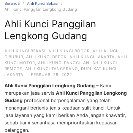
Beranda
Ahli Kunci Bekasi
Ahli Kunci Panggilan Lengkong Gudang
Ahli Kunci Panggilan
Lengkong Gudang
AHLI KUNCI BEKASI
,
AHLI KUNCI BOGOR
,
AHLI KUNCI
CIBUBUR
,
AHLI KUNCI DEPOK
,
AHLI KUNCI JAKARTA
,
AHLI
KUNCI MOTOR
,
AHLI KUNCI PANGGILAN
,
AHLI KUNCI
REMOTE
,
AHLI KUNCI TANGERANG
,
DUPLIKAT KUNCI
JAKARTA
·
FEBRUARI 28, 2022
Ahli Kunci Panggilan Lengkong Gudang
– Kami
merupakan jasa servis
Ahli Kunci Panggilan Lengkong
Gudang
profesional berpengalaman yang telah
menangani berjenis-jenis keadaan sulit kunci. Untuk
jasa layanan yang kami berikan Anda jangan khawatir,
sebab kami senantiasa memprioritaskan kepuasan
pelanggan.