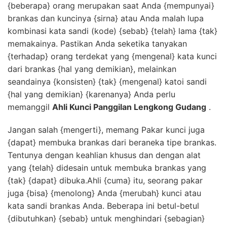
{beberapa} orang merupakan saat Anda {mempunyai}
brankas dan kuncinya {sirna} atau Anda malah lupa
kombinasi kata sandi (kode) {sebab} {telah} lama {tak}
memakainya. Pastikan Anda seketika tanyakan
{terhadap} orang terdekat yang {mengenal} kata kunci
dari brankas {hal yang demikian}, melainkan
seandainya {konsisten} {tak} {mengenal} katoi sandi
{hal yang demikian} {karenanya} Anda perlu
memanggil
Ahli Kunci Panggilan Lengkong Gudang
.
Jangan salah {mengerti}, memang Pakar kunci juga
{dapat} membuka brankas dari beraneka tipe brankas.
Tentunya dengan keahlian khusus dan dengan alat
yang {telah} didesain untuk membuka brankas yang
{tak} {dapat} dibuka.Ahli {cuma} itu, seorang pakar
juga {bisa} {menolong} Anda {merubah} kunci atau
kata sandi brankas Anda. Beberapa ini betul-betul
{dibutuhkan} {sebab} untuk menghindari {sebagian}