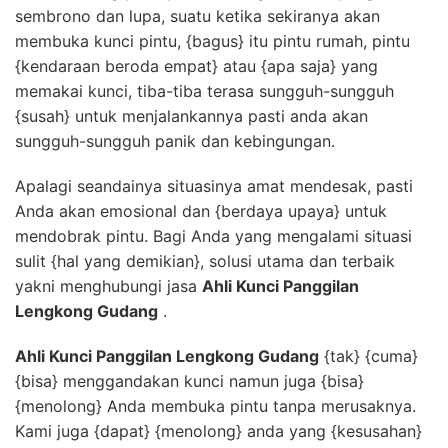
sembrono dan lupa, suatu ketika sekiranya akan
membuka kunci pintu, {bagus} itu pintu rumah, pintu
{kendaraan beroda empat} atau {apa saja} yang
memakai kunci, tiba-tiba terasa sungguh-sungguh
{susah} untuk menjalankannya pasti anda akan
sungguh-sungguh panik dan kebingungan.
Apalagi seandainya situasinya amat mendesak, pasti
Anda akan emosional dan {berdaya upaya} untuk
mendobrak pintu. Bagi Anda yang mengalami situasi
sulit {hal yang demikian}, solusi utama dan terbaik
yakni menghubungi jasa
Ahli Kunci Panggilan
Lengkong Gudang
.
Ahli Kunci Panggilan Lengkong Gudang
{tak} {cuma}
{bisa} menggandakan kunci namun juga {bisa}
{menolong} Anda membuka pintu tanpa merusaknya.
Kami juga {dapat} {menolong} anda yang {kesusahan}