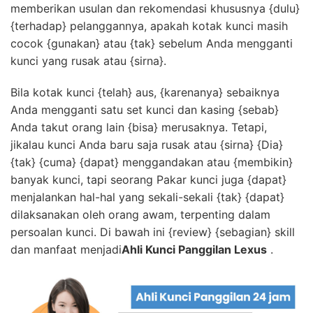
memberikan usulan dan rekomendasi khususnya {dulu}
{terhadap} pelanggannya, apakah kotak kunci masih
cocok {gunakan} atau {tak} sebelum Anda mengganti
kunci yang rusak atau {sirna}.
Bila kotak kunci {telah} aus, {karenanya} sebaiknya
Anda mengganti satu set kunci dan kasing {sebab}
Anda takut orang lain {bisa} merusaknya. Tetapi,
jikalau kunci Anda baru saja rusak atau {sirna} {Dia}
{tak} {cuma} {dapat} menggandakan atau {membikin}
banyak kunci, tapi seorang Pakar kunci juga {dapat}
menjalankan hal-hal yang sekali-sekali {tak} {dapat}
dilaksanakan oleh orang awam, terpenting dalam
persoalan kunci. Di bawah ini {review} {sebagian} skill
dan manfaat menjadi
Ahli Kunci Panggilan Lexus
.