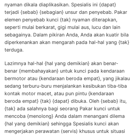
nyaman dikala diaplikasikan. Spesialis ini {dapat}
terjadi {sebab} {sebagian} unsur dan penyebab. Pakar
elemen penyebab kunci {tak} nyaman diterapkan,
seperti mulai berkarat, gigi mulai aus, lucu dan lain
sebagainya. Dalam pikiran Anda, Anda akan kuatir bila
diperkenankan akan mengarah pada hal-hal yang {tak}
terduga.
Lazimnya hal-hal {hal yang demikian} akan benar-
benar {membahayakan} untuk kunci pada kendaraan
bermotor atau {kendaraan beroda empat}, yang jikalau
sedang terburu-buru menjalankan kesibukan tiba-tiba
kontak motor macet, atau pun pintu {kendaraan
beroda empat} {tak} {dapat} dibuka. Oleh {sebab} itu,
{tak} ada salahnya bagi seorang Pakar kunci untuk
mencoba {menolong} Anda dalam menangani dilema
{hal yang demikian} sehingga Spesialis kunci akan
mengerjakan perawatan (servis) khusus untuk situasi