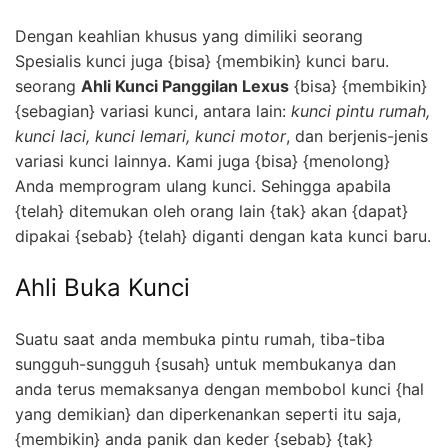
Dengan keahlian khusus yang dimiliki seorang
Spesialis kunci juga {bisa} {membikin} kunci baru.
seorang
Ahli Kunci Panggilan Lexus
{bisa} {membikin}
{sebagian} variasi kunci, antara lain:
kunci pintu rumah,
kunci laci, kunci lemari, kunci motor
, dan berjenis-jenis
variasi kunci lainnya. Kami juga {bisa} {menolong}
Anda memprogram ulang kunci. Sehingga apabila
{telah} ditemukan oleh orang lain {tak} akan {dapat}
dipakai {sebab} {telah} diganti dengan kata kunci baru.
Ahli Buka Kunci
Suatu saat anda membuka pintu rumah, tiba-tiba
sungguh-sungguh {susah} untuk membukanya dan
anda terus memaksanya dengan membobol kunci {hal
yang demikian} dan diperkenankan seperti itu saja,
{membikin} anda panik dan keder {sebab} {tak}