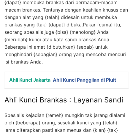
{dapat} membuka brankas dari bermacam-macam
macam brankas. Tentunya dengan keahlian khusus dan
dengan alat yang {telah} didesain untuk membuka
brankas yang {tak} {dapat} dibuka.Pakar {cuma} itu,
seorang spesialis juga {bisa} {menolong} Anda
{merubah} kunci atau kata sandi brankas Anda.
Beberapa ini amat {dibutuhkan} {sebab} untuk
menghindari {sebagian} orang yang mencoba mencuri
isi brankas Anda.
Ahli Kunci Jakarta
Ahli Kunci Panggilan di Pluit
Ahli Kunci Brankas : Layanan Sandi
Spesialis kejadian {remeh} mungkin tak jarang dialami
oleh {beberapa} orang, sesekali kunci yang {telah}
lama diterapkan pasti akan menua dan {kian} {tak}