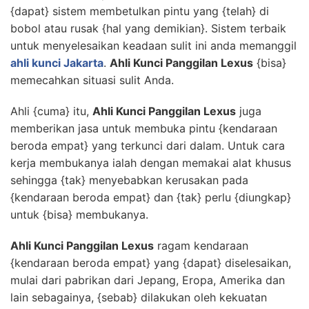
{dapat} sistem membetulkan pintu yang {telah} di
bobol atau rusak {hal yang demikian}. Sistem terbaik
untuk menyelesaikan keadaan sulit ini anda memanggil
ahli kunci Jakarta
.
Ahli Kunci Panggilan Lexus
{bisa}
memecahkan situasi sulit Anda.
Ahli {cuma} itu,
Ahli Kunci Panggilan Lexus
juga
memberikan jasa untuk membuka pintu {kendaraan
beroda empat} yang terkunci dari dalam. Untuk cara
kerja membukanya ialah dengan memakai alat khusus
sehingga {tak} menyebabkan kerusakan pada
{kendaraan beroda empat} dan {tak} perlu {diungkap}
untuk {bisa} membukanya.
Ahli Kunci Panggilan Lexus
ragam kendaraan
{kendaraan beroda empat} yang {dapat} diselesaikan,
mulai dari pabrikan dari Jepang, Eropa, Amerika dan
lain sebagainya, {sebab} dilakukan oleh kekuatan