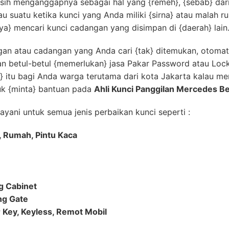
ih menganggapnya sebagai hal yang {remeh}, {sebab} dari
lau suatu ketika kunci yang Anda miliki {sirna} atau malah r
} mencari kunci cadangan yang disimpan di {daerah} lain
ngan atau cadangan yang Anda cari {tak} ditemukan, otom
kan betul-betul {memerlukan} jasa Pakar Password atau Loc
 itu bagi Anda warga terutama dari kota Jakarta kalau me
uk {minta} bantuan pada
Ahli Kunci Panggilan Mercedes B
ayani untuk semua jenis perbaikan kunci seperti :
, Rumah, Pintu Kaca
ng Cabinet
ing Gate
 Key, Keyless, Remot Mobil