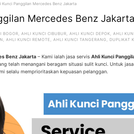
i Kunci Panggilan Mercedes Benz Jakarta
ggilan Mercedes Benz Jakart
CI BOGOR
,
AHLI KUNCI CIBUBUR
,
AHLI KUNCI DEPOK
,
AHLI KUN
AN
,
AHLI KUNCI REMOTE
,
AHLI KUNCI TANGERANG
,
DUPLIKAT 
es Benz Jakarta
– Kami ialah jasa servis
Ahli Kunci Panggi
ng telah menangani beragam situasi sulit kunci. Untuk jas
ami selalu memprioritaskan kepuasan pelanggan.