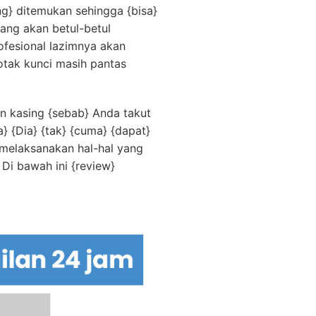
ng} ditemukan sehingga {bisa}
ang akan betul-betul
ofesional lazimnya akan
otak kunci masih pantas
an kasing {sebab} Anda takut
a} {Dia} {tak} {cuma} {dapat}
 melaksanakan hal-hal yang
 Di bawah ini {review}