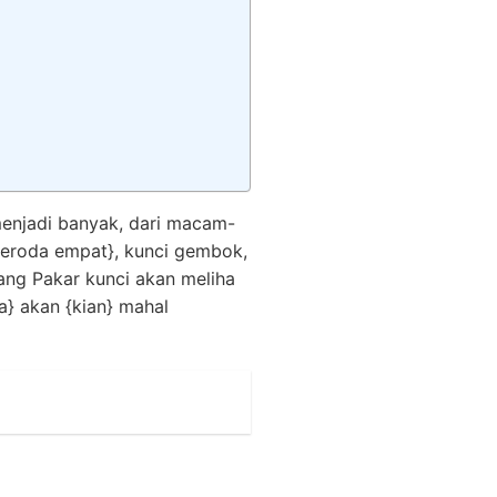
 menjadi banyak, dari macam-
n beroda empat}, kunci gembok,
rang Pakar kunci akan meliha
a} akan {kian} mahal