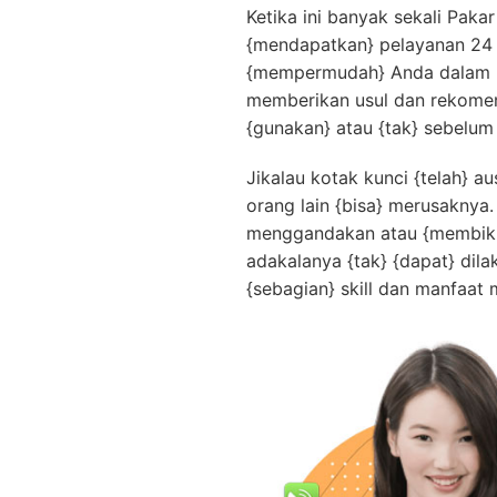
Ketika ini banyak sekali Pak
{mendapatkan} pelayanan 24
{mempermudah} Anda dalam men
memberikan usul dan rekomend
{gunakan} atau {tak} sebelum
Jikalau kotak kunci {telah} a
orang lain {bisa} merusaknya.
menggandakan atau {membikin}
adakalanya {tak} {dapat} dila
{sebagian} skill dan manfaat 