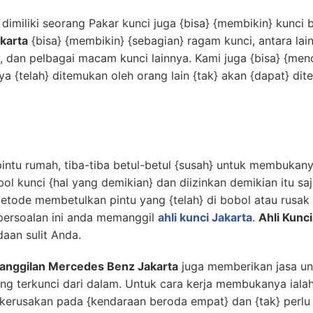
dimiliki seorang Pakar kunci juga {bisa} {membikin} kunci 
karta
{bisa} {membikin} {sebagian} ragam kunci, antara lai
, dan pelbagai macam kunci lainnya. Kami juga {bisa} {
ya {telah} ditemukan oleh orang lain {tak} akan {dapat} dite
ntu rumah, tiba-tiba betul-betul {susah} untuk membukany
kunci {hal yang demikian} dan diizinkan demikian itu saj
metode membetulkan pintu yang {telah} di bobol atau rusak 
persoalan ini anda memanggil
ahli kunci Jakarta
.
Ahli Kunc
aan sulit Anda.
Panggilan Mercedes Benz Jakarta
juga memberikan jasa u
ng terkunci dari dalam. Untuk cara kerja membukanya iala
erusakan pada {kendaraan beroda empat} dan {tak} perlu 