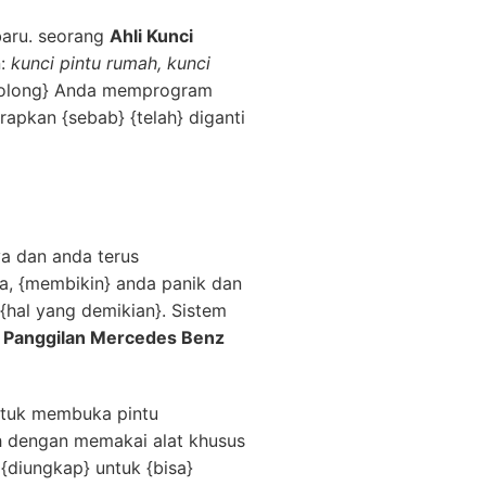
baru. seorang
Ahli Kunci
n:
kunci pintu rumah, kunci
menolong} Anda memprogram
rapkan {sebab} {telah} diganti
a dan anda terus
a, {membikin} anda panik dan
{hal yang demikian}. Sistem
i Panggilan Mercedes Benz
ntuk membuka pintu
h dengan memakai alat khusus
{diungkap} untuk {bisa}