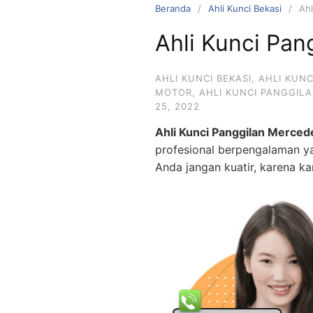
Beranda
Ahli Kunci Bekasi
Ahl
Ahli Kunci Pan
AHLI KUNCI BEKASI
,
AHLI KUN
MOTOR
,
AHLI KUNCI PANGGIL
25, 2022
Ahli Kunci Panggilan Merced
profesional berpengalaman ya
Anda jangan kuatir, karena k