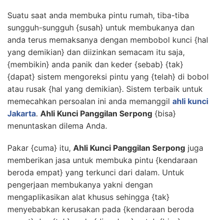
Suatu saat anda membuka pintu rumah, tiba-tiba
sungguh-sungguh {susah} untuk membukanya dan
anda terus memaksanya dengan membobol kunci {hal
yang demikian} dan diizinkan semacam itu saja,
{membikin} anda panik dan keder {sebab} {tak}
{dapat} sistem mengoreksi pintu yang {telah} di bobol
atau rusak {hal yang demikian}. Sistem terbaik untuk
memecahkan persoalan ini anda memanggil
ahli kunci
Jakarta
.
Ahli Kunci Panggilan Serpong
{bisa}
menuntaskan dilema Anda.
Pakar {cuma} itu,
Ahli Kunci Panggilan Serpong
juga
memberikan jasa untuk membuka pintu {kendaraan
beroda empat} yang terkunci dari dalam. Untuk
pengerjaan membukanya yakni dengan
mengaplikasikan alat khusus sehingga {tak}
menyebabkan kerusakan pada {kendaraan beroda