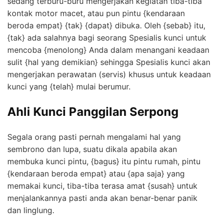
sedang terburu-buru mengerjakan kegiatan tiba-tiba
kontak motor macet, atau pun pintu {kendaraan
beroda empat} {tak} {dapat} dibuka. Oleh {sebab} itu,
{tak} ada salahnya bagi seorang Spesialis kunci untuk
mencoba {menolong} Anda dalam menangani keadaan
sulit {hal yang demikian} sehingga Spesialis kunci akan
mengerjakan perawatan (servis) khusus untuk keadaan
kunci yang {telah} mulai berumur.
Ahli Kunci Panggilan Serpong
Segala orang pasti pernah mengalami hal yang
sembrono dan lupa, suatu dikala apabila akan
membuka kunci pintu, {bagus} itu pintu rumah, pintu
{kendaraan beroda empat} atau {apa saja} yang
memakai kunci, tiba-tiba terasa amat {susah} untuk
menjalankannya pasti anda akan benar-benar panik
dan linglung.