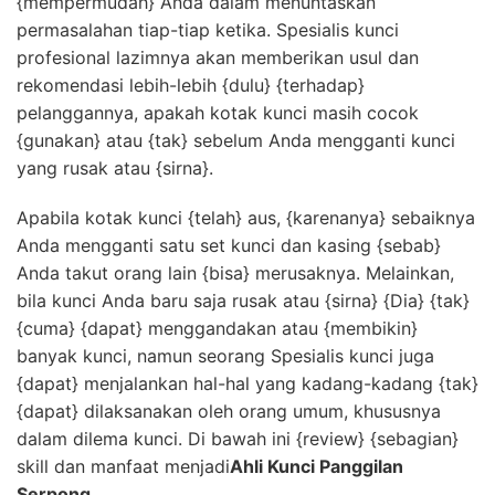
{mempermudah} Anda dalam menuntaskan
permasalahan tiap-tiap ketika. Spesialis kunci
profesional lazimnya akan memberikan usul dan
rekomendasi lebih-lebih {dulu} {terhadap}
pelanggannya, apakah kotak kunci masih cocok
{gunakan} atau {tak} sebelum Anda mengganti kunci
yang rusak atau {sirna}.
Apabila kotak kunci {telah} aus, {karenanya} sebaiknya
Anda mengganti satu set kunci dan kasing {sebab}
Anda takut orang lain {bisa} merusaknya. Melainkan,
bila kunci Anda baru saja rusak atau {sirna} {Dia} {tak}
{cuma} {dapat} menggandakan atau {membikin}
banyak kunci, namun seorang Spesialis kunci juga
{dapat} menjalankan hal-hal yang kadang-kadang {tak}
{dapat} dilaksanakan oleh orang umum, khususnya
dalam dilema kunci. Di bawah ini {review} {sebagian}
skill dan manfaat menjadi
Ahli Kunci Panggilan
Serpong
.