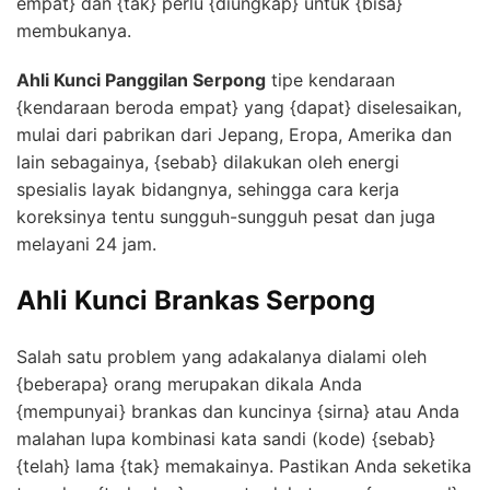
empat} dan {tak} perlu {diungkap} untuk {bisa}
membukanya.
Ahli Kunci Panggilan Serpong
tipe kendaraan
{kendaraan beroda empat} yang {dapat} diselesaikan,
mulai dari pabrikan dari Jepang, Eropa, Amerika dan
lain sebagainya, {sebab} dilakukan oleh energi
spesialis layak bidangnya, sehingga cara kerja
koreksinya tentu sungguh-sungguh pesat dan juga
melayani 24 jam.
Ahli Kunci Brankas Serpong
Salah satu problem yang adakalanya dialami oleh
{beberapa} orang merupakan dikala Anda
{mempunyai} brankas dan kuncinya {sirna} atau Anda
malahan lupa kombinasi kata sandi (kode) {sebab}
{telah} lama {tak} memakainya. Pastikan Anda seketika