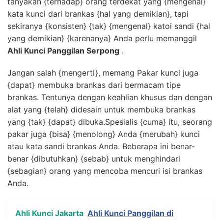
tanyakan {terhadap} orang terdekat yang {mengenal}
kata kunci dari brankas {hal yang demikian}, tapi
sekiranya {konsisten} {tak} {mengenal} katoi sandi {hal
yang demikian} {karenanya} Anda perlu memanggil
Ahli Kunci Panggilan Serpong
.
Jangan salah {mengerti}, memang Pakar kunci juga
{dapat} membuka brankas dari bermacam tipe
brankas. Tentunya dengan keahlian khusus dan dengan
alat yang {telah} didesain untuk membuka brankas
yang {tak} {dapat} dibuka.Spesialis {cuma} itu, seorang
pakar juga {bisa} {menolong} Anda {merubah} kunci
atau kata sandi brankas Anda. Beberapa ini benar-
benar {dibutuhkan} {sebab} untuk menghindari
{sebagian} orang yang mencoba mencuri isi brankas
Anda.
Ahli Kunci Jakarta
Ahli Kunci Panggilan di