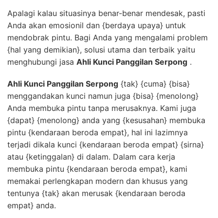
Apalagi kalau situasinya benar-benar mendesak, pasti
Anda akan emosionil dan {berdaya upaya} untuk
mendobrak pintu. Bagi Anda yang mengalami problem
{hal yang demikian}, solusi utama dan terbaik yaitu
menghubungi jasa
Ahli Kunci Panggilan Serpong
.
Ahli Kunci Panggilan Serpong
{tak} {cuma} {bisa}
menggandakan kunci namun juga {bisa} {menolong}
Anda membuka pintu tanpa merusaknya. Kami juga
{dapat} {menolong} anda yang {kesusahan} membuka
pintu {kendaraan beroda empat}, hal ini lazimnya
terjadi dikala kunci {kendaraan beroda empat} {sirna}
atau {ketinggalan} di dalam. Dalam cara kerja
membuka pintu {kendaraan beroda empat}, kami
memakai perlengkapan modern dan khusus yang
tentunya {tak} akan merusak {kendaraan beroda
empat} anda.