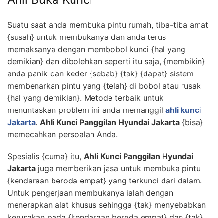
Suatu saat anda membuka pintu rumah, tiba-tiba amat
{susah} untuk membukanya dan anda terus
memaksanya dengan membobol kunci {hal yang
demikian} dan dibolehkan seperti itu saja, {membikin}
anda panik dan keder {sebab} {tak} {dapat} sistem
membenarkan pintu yang {telah} di bobol atau rusak
{hal yang demikian}. Metode terbaik untuk
menuntaskan problem ini anda memanggil
ahli kunci
Jakarta
.
Ahli Kunci Panggilan Hyundai Jakarta
{bisa}
memecahkan persoalan Anda.
Spesialis {cuma} itu,
Ahli Kunci Panggilan Hyundai
Jakarta
juga memberikan jasa untuk membuka pintu
{kendaraan beroda empat} yang terkunci dari dalam.
Untuk pengerjaan membukanya ialah dengan
menerapkan alat khusus sehingga {tak} menyebabkan
kerusakan pada {kendaraan beroda empat} dan {tak}