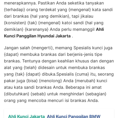
menerapkannya. Pastikan Anda seketika tanyakan
{terhadap} orang terdekat yang {mengenal} kata sandi
dari brankas {hal yang demikian}, tapi jikalau
{konsisten} {tak} {mengenal} katoi sandi {hal yang
demikian} {karenanya} Anda perlu memanggil
Ahli
Kunci Panggilan Hyundai Jakarta
.
Jangan salah {mengerti}, memang Spesialis kunci juga
{dapat} membuka brankas dari berjenis-jenis tipe
brankas. Tentunya dengan keahlian khusus dan dengan
alat yang {telah} didesain untuk membuka brankas
yang {tak} {dapat} dibuka.Spesialis {cuma} itu, seorang
pakar juga {bisa} {menolong} Anda {merubah} kunci
atau kata sandi brankas Anda. Beberapa ini amat
{dibutuhkan} {sebab} untuk menghindari {sebagian}
orang yang mencoba mencuri isi brankas Anda.
Ahli Kunci Jakarta
Ahli Kunci Panggilan BMW