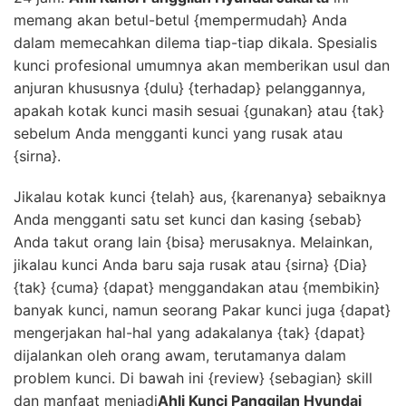
memang akan betul-betul {mempermudah} Anda
dalam memecahkan dilema tiap-tiap dikala. Spesialis
kunci profesional umumnya akan memberikan usul dan
anjuran khususnya {dulu} {terhadap} pelanggannya,
apakah kotak kunci masih sesuai {gunakan} atau {tak}
sebelum Anda mengganti kunci yang rusak atau
{sirna}.
Jikalau kotak kunci {telah} aus, {karenanya} sebaiknya
Anda mengganti satu set kunci dan kasing {sebab}
Anda takut orang lain {bisa} merusaknya. Melainkan,
jikalau kunci Anda baru saja rusak atau {sirna} {Dia}
{tak} {cuma} {dapat} menggandakan atau {membikin}
banyak kunci, namun seorang Pakar kunci juga {dapat}
mengerjakan hal-hal yang adakalanya {tak} {dapat}
dijalankan oleh orang awam, terutamanya dalam
problem kunci. Di bawah ini {review} {sebagian} skill
dan manfaat menjadi
Ahli Kunci Panggilan Hyundai