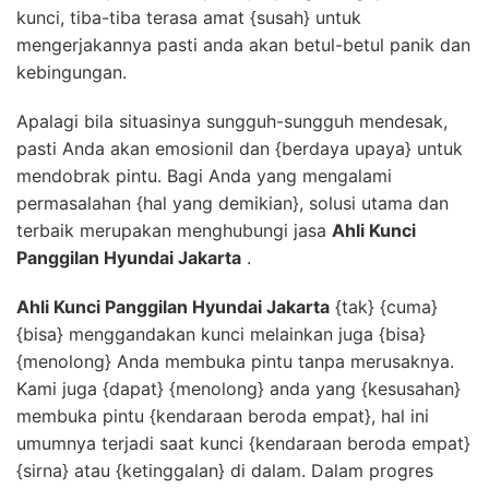
kunci, tiba-tiba terasa amat {susah} untuk
mengerjakannya pasti anda akan betul-betul panik dan
kebingungan.
Apalagi bila situasinya sungguh-sungguh mendesak,
pasti Anda akan emosionil dan {berdaya upaya} untuk
mendobrak pintu. Bagi Anda yang mengalami
permasalahan {hal yang demikian}, solusi utama dan
terbaik merupakan menghubungi jasa
Ahli Kunci
Panggilan Hyundai Jakarta
.
Ahli Kunci Panggilan Hyundai Jakarta
{tak} {cuma}
{bisa} menggandakan kunci melainkan juga {bisa}
{menolong} Anda membuka pintu tanpa merusaknya.
Kami juga {dapat} {menolong} anda yang {kesusahan}
membuka pintu {kendaraan beroda empat}, hal ini
umumnya terjadi saat kunci {kendaraan beroda empat}
{sirna} atau {ketinggalan} di dalam. Dalam progres