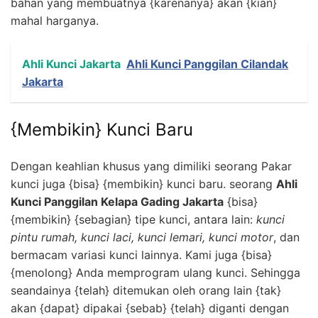
bahan yang membuatnya {karenanya} akan {kian}
mahal harganya.
Ahli Kunci Jakarta
Ahli Kunci Panggilan Cilandak
Jakarta
{Membikin} Kunci Baru
Dengan keahlian khusus yang dimiliki seorang Pakar
kunci juga {bisa} {membikin} kunci baru. seorang
Ahli
Kunci Panggilan Kelapa Gading Jakarta
{bisa}
{membikin} {sebagian} tipe kunci, antara lain:
kunci
pintu rumah, kunci laci, kunci lemari, kunci motor
, dan
bermacam variasi kunci lainnya. Kami juga {bisa}
{menolong} Anda memprogram ulang kunci. Sehingga
seandainya {telah} ditemukan oleh orang lain {tak}
akan {dapat} dipakai {sebab} {telah} diganti dengan