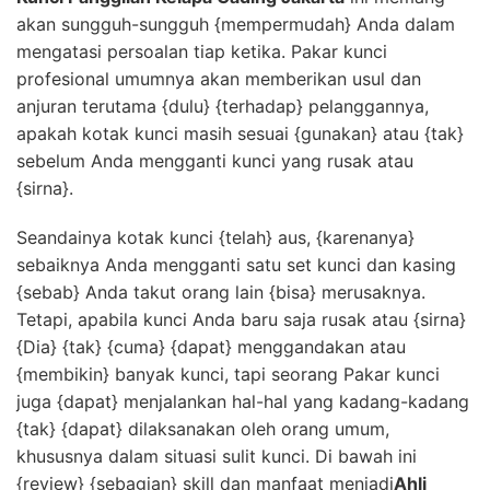
akan sungguh-sungguh {mempermudah} Anda dalam
mengatasi persoalan tiap ketika. Pakar kunci
profesional umumnya akan memberikan usul dan
anjuran terutama {dulu} {terhadap} pelanggannya,
apakah kotak kunci masih sesuai {gunakan} atau {tak}
sebelum Anda mengganti kunci yang rusak atau
{sirna}.
Seandainya kotak kunci {telah} aus, {karenanya}
sebaiknya Anda mengganti satu set kunci dan kasing
{sebab} Anda takut orang lain {bisa} merusaknya.
Tetapi, apabila kunci Anda baru saja rusak atau {sirna}
{Dia} {tak} {cuma} {dapat} menggandakan atau
{membikin} banyak kunci, tapi seorang Pakar kunci
juga {dapat} menjalankan hal-hal yang kadang-kadang
{tak} {dapat} dilaksanakan oleh orang umum,
khususnya dalam situasi sulit kunci. Di bawah ini
{review} {sebagian} skill dan manfaat menjadi
Ahli