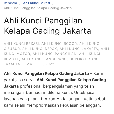
Beranda
Ahli Kunci Bekasi
Ahli Kunci Panggilan Kelapa Gading Jakarta
Ahli Kunci Panggilan
Kelapa Gading Jakarta
AHLI KUNCI BEKASI
,
AHLI KUNCI BOGOR
,
AHLI KUNCI
CIBUBUR
,
AHLI KUNCI DEPOK
,
AHLI KUNCI JAKARTA
,
AHLI
KUNCI MOTOR
,
AHLI KUNCI PANGGILAN
,
AHLI KUNCI
REMOTE
,
AHLI KUNCI TANGERANG
,
DUPLIKAT KUNCI
JAKARTA
·
MARET 3, 2022
Ahli Kunci Panggilan Kelapa Gading Jakarta
– Kami
yakni jasa servis
Ahli Kunci Panggilan Kelapa Gading
Jakarta
profesional berpengalaman yang telah
menangani bermacam dilema kunci. Untuk jasa
layanan yang kami berikan Anda jangan kuatir, sebab
kami selalu memprioritaskan kepuasan pelanggan.