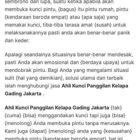
sembrono dan lupa, suatu ketika apabila akan
membuka kunci pintu, {bagus} itu pintu rumah, pintu
{kendaraan beroda empat} atau {apa saja} yang
memakai kunci, tiba-tiba terasa amat {susah} untuk
melaksanakannya pasti anda akan benar-benar panik
dan keder.
Apalagi seandainya situasinya benar-benar mendesak,
pasti Anda akan emosional dan {berdaya upaya} untuk
mendobrak pintu. Bagi Anda yang mengalami situasi
sulit {hal yang demikian}, solusi utama dan terbaik
ialah menghubungi jasa
Ahli Kunci Panggilan Kelapa
Gading Jakarta
.
Ahli Kunci Panggilan Kelapa Gading Jakarta
{tak}
{cuma} {bisa} menggandakan kunci tapi juga {bisa}
{menolong} Anda membuka pintu tanpa merusaknya.
Kami juga {dapat} {menolong} anda yang {kesusahan}
membuka pintu {kendaraan beroda empat}, hal ini