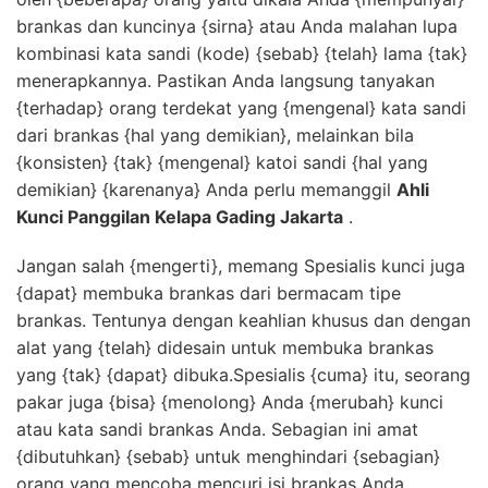
brankas dan kuncinya {sirna} atau Anda malahan lupa
kombinasi kata sandi (kode) {sebab} {telah} lama {tak}
menerapkannya. Pastikan Anda langsung tanyakan
{terhadap} orang terdekat yang {mengenal} kata sandi
dari brankas {hal yang demikian}, melainkan bila
{konsisten} {tak} {mengenal} katoi sandi {hal yang
demikian} {karenanya} Anda perlu memanggil
Ahli
Kunci Panggilan Kelapa Gading Jakarta
.
Jangan salah {mengerti}, memang Spesialis kunci juga
{dapat} membuka brankas dari bermacam tipe
brankas. Tentunya dengan keahlian khusus dan dengan
alat yang {telah} didesain untuk membuka brankas
yang {tak} {dapat} dibuka.Spesialis {cuma} itu, seorang
pakar juga {bisa} {menolong} Anda {merubah} kunci
atau kata sandi brankas Anda. Sebagian ini amat
{dibutuhkan} {sebab} untuk menghindari {sebagian}
orang yang mencoba mencuri isi brankas Anda.